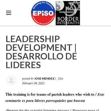
LEADERSHIP
DEVELOPMENT |
DESARROLLO DE
LIDERES
posted by
|
22sc
JOSE MENDEZ
February 09, 2022
This training is for teams of parish leaders who wish to /
Este
seminario es para líderes parroquiales que buscan
-Prepare for the synodal listening process /
Preparar para el