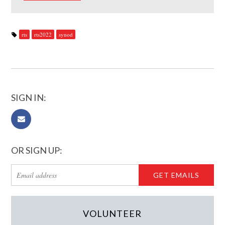
rts
rts2022
synod
SIGN IN:
OR SIGN UP:
VOLUNTEER