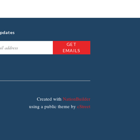
updates
Created with
NationBuilder
using a public theme by
cStreet