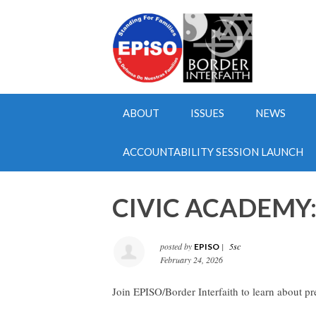
ABOUT
ISSUES
NEWS
ACCOUNTABILITY SESSION LAUNCH
CIVIC ACADEMY:
posted by
|
5sc
EPISO
February 24, 2026
Join EPISO/Border Interfaith to learn about pr