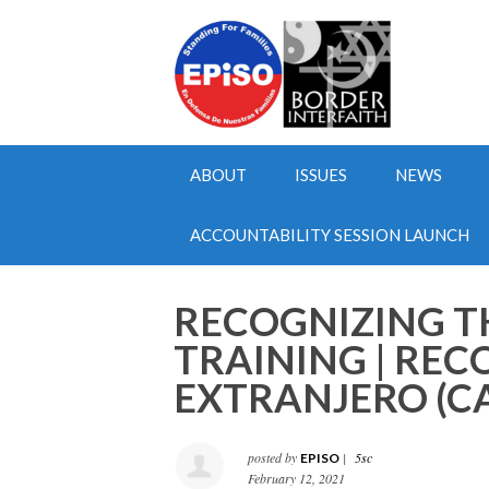
ABOUT
ISSUES
NEWS
ACCOUNTABILITY SESSION LAUNCH
RECOGNIZING T
TRAINING | RE
EXTRANJERO (C
posted by
|
5sc
EPISO
February 12, 2021