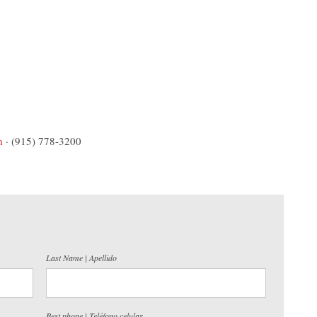
m
· (915) 778-3200
Last Name | Apellido
Best phone | Teléfono celular