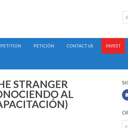
PETITION
PETICIÓN
CONTACT US
INVEST
HE STRANGER
SI
CONOCIENDO AL
APACITACIÓN)
OR