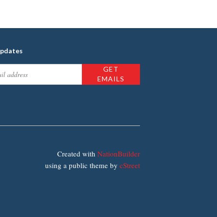
updates
Created with
NationBuilder
using a public theme by
cStreet