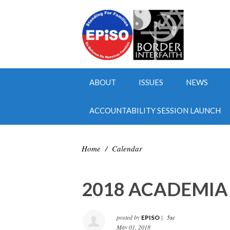
ABOUT
ISSUES
NEWS
ACCOUNTABILITY SESSION LAUNCH
Home
/
Calendar
2018 ACADEMIA
posted by
|
5sc
EPISO
May 01, 2018