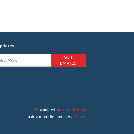
updates
Created with
NationBuilder
using a public theme by
cStreet